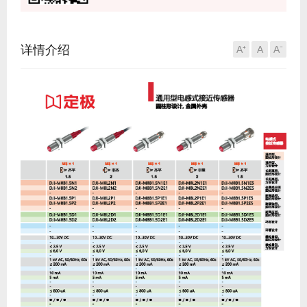
详情介绍
A⁺
A
A⁻