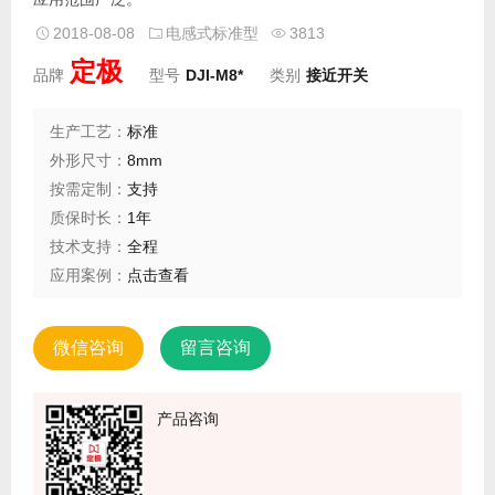
2018-08-08
电感式标准型
3813
定极
品牌
型号
DJI-M8*
类别
接近开关
生产工艺：
标准
外形尺寸：
8mm
按需定制：
支持
质保时长：
1年
技术支持：
全程
应用案例：
点击查看
微信咨询
留言咨询
产品咨询