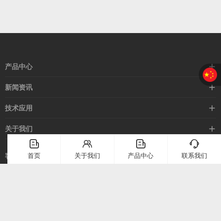
产品中心
接近开关
新闻资讯
光电开关
企业新闻
技术应用
安全光幕
行业新闻
技术支持
关于我们
路灯控制器
应用案例
󦤹
󦃩
󦤹
󦘉
企业简介
首页
关于我们
产品中心
联系我们
客服热线
常见问题
企业文化
400-886-2528
联系我们
在线留言
电话：
400-886-2528