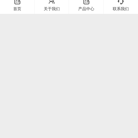
󦤹
󦃩
󦤹
󦘉
企业简介
首页
关于我们
产品中心
联系我们
客服热线
常见问题
企业文化
400-886-2528
联系我们
在线留言
电话：
400-886-2528
上海市崇明区堡镇堡镇南路58号（上海堡镇经济小区）
微信二维码
公众号二维码
©2025 上海定极科技有限公司 版权所有
沪ICP备19001571号-1