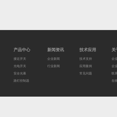
产品中心
新闻资讯
技术应用
关
接近开关
企业新闻
技术支持
企
光电开关
行业新闻
应用案例
企
安全光幕
常见问题
联
路灯控制器
在
©2025 上海定极科技有限公司 版权所有
沪ICP备19001571号-1