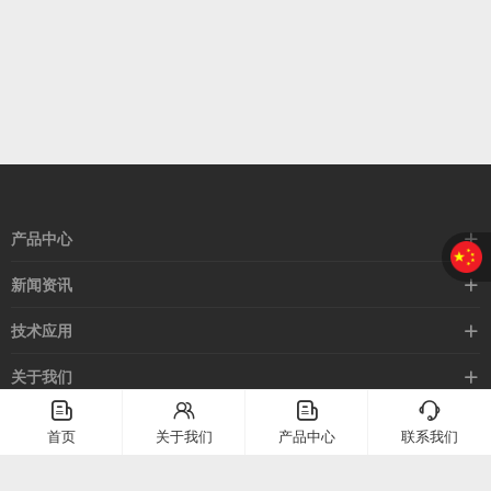
产品中心
接近开关
新闻资讯
光电开关
企业新闻
技术应用
安全光幕
行业新闻
技术支持
关于我们
路灯控制器
应用案例
󦤹
󦃩
󦤹
󦘉
企业简介
首页
关于我们
产品中心
联系我们
客服热线
常见问题
企业文化
400-886-2528
联系我们