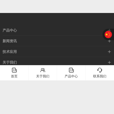
产品中心
接近开关
新闻资讯
光电开关
企业新闻
技术应用
安全光幕
行业新闻
技术支持
关于我们
路灯控制器
应用案例
󦤹
󦃩
󦤹
󦘉
企业简介
首页
关于我们
产品中心
联系我们
客服热线
常见问题
企业文化
400-886-2528
联系我们
在线留言
电话：
400-886-2528