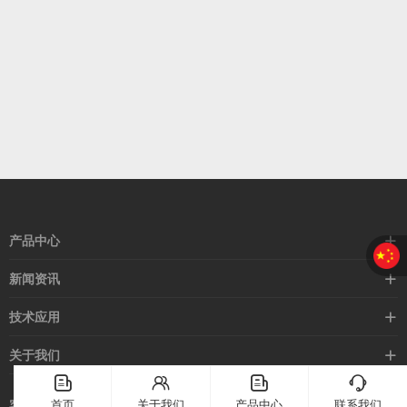
产品中心
接近开关
新闻资讯
光电开关
企业新闻
技术应用
安全光幕
行业新闻
技术支持
关于我们
路灯控制器
应用案例
󦤹
󦃩
󦤹
󦘉
企业简介
首页
关于我们
产品中心
联系我们
客服热线