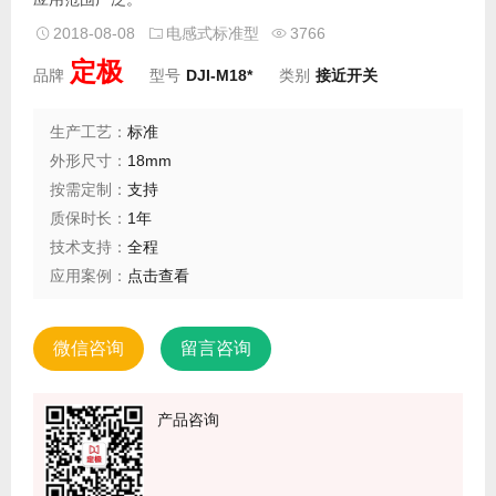
2018-08-08
电感式标准型
3766
定极
品牌
型号
DJI-M18*
类别
接近开关
生产工艺：
标准
外形尺寸：
18mm
按需定制：
支持
质保时长：
1年
技术支持：
全程
应用案例：
点击查看
微信咨询
留言咨询
产品咨询