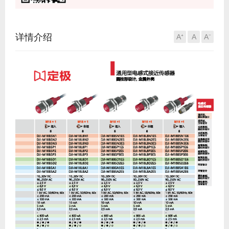
详情介绍
A⁺
A
A⁻