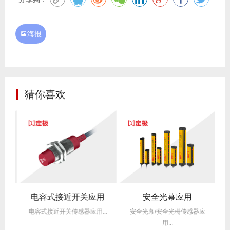
海报

猜你喜欢
用
电容式接近开关应用
安全光幕应用
.
电容式接近开关传感器应用...
安全光幕/安全光栅传感器应
用...