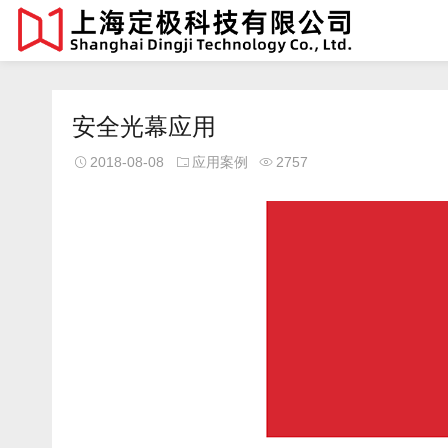
安全光幕应用
2018-08-08
应用案例
2757