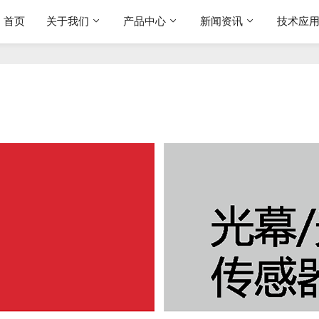
首页
关于我们
产品中心
新闻资讯
技术应