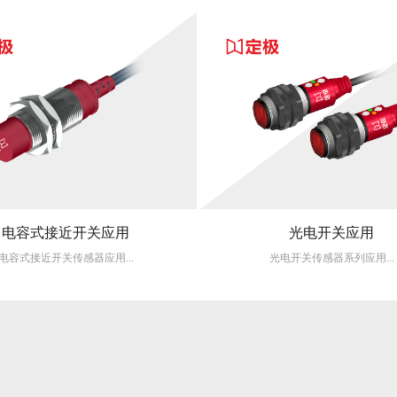
电容式接近开关应用
光电开关应用
电容式接近开关传感器应用...
光电开关传感器系列应用...