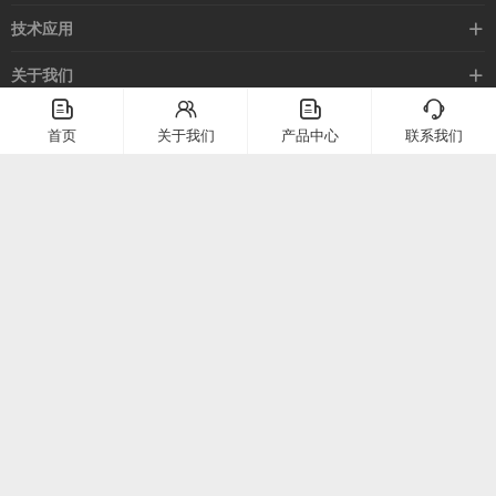
光电开关
企业新闻
技术应用
安全光幕
行业新闻
技术支持
关于我们
路灯控制器
应用案例
󦤹
󦃩
󦤹
󦘉
企业简介
首页
关于我们
产品中心
联系我们
客服热线
常见问题
企业文化
400-886-2528
联系我们
在线留言
电话：
400-886-2528
上海市崇明区堡镇堡镇南路58号（上海堡镇经济小区）
微信二维码
公众号二维码