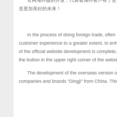
官网海外版的开发，代表着海外客户有了更
造更加美好的未来！
In the process of doing foreign trade, ofte
customer experience to a greater extent, to e
of the official website development is complete
the button in the upper right corner of the webs
The development of the overseas version o
companies and brands "Dingji" from China. This