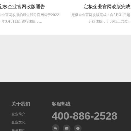
定极企业官网改版通告
定极企业官网改版完成
企业官网改版的通告我司官网将于2022
定极企业官网改版完成！自3月31日起
年3月31日起进行改版，...
开始改版，于5月1正式改...
关于我们
客服热线
400-886-2528
企业简介
企业文化
联系我们