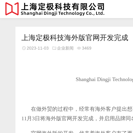
上海定极科技海外版官网开发完成
2023-11-03
企业新闻
3469
Shanghai Dingji Technolog
在做外贸的过程中，经常有海外客户提出想要
11月3日将海外版官网开发完成，并启用品牌同名“.cc”