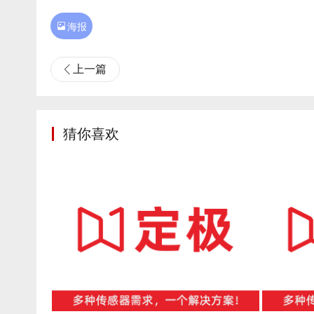

海报
上一篇
猜你喜欢