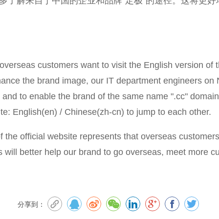
多了解来自于中国的企业和品牌“定极”的途径。这将更
n overseas customers want to visit the English version of
nhance the brand image, our IT department engineers on 
, and to enable the brand of the same name ".cc" domain 
ite: English(en) / Chinese(zh-cn) to jump to each other.
f the official website represents that overseas custome
 will better help our brand to go overseas, meet more cu
分享到：