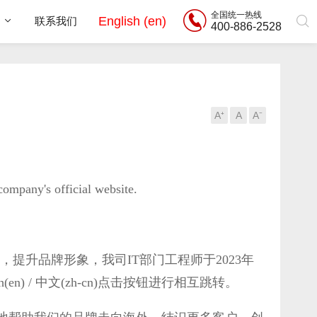
全国统一热线
English (en)
用
联系我们
400-886-2528
A⁺
A
A⁻
ompany's official website.
升品牌形象，我司IT部门工程师于2023年
en) / 中文(zh-cn)点击按钮进行相互跳转。