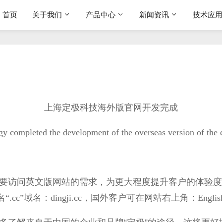
首页
关于我们
产品中心
新闻资讯
技术应
上海定极科技海外版官网开发完成
y completed the development of the overseas version of the c
访问英文版网站的需求，为更大程度提升客户的体验度，提
域名：dingji.cc，国外客户可在网站右上角：English(