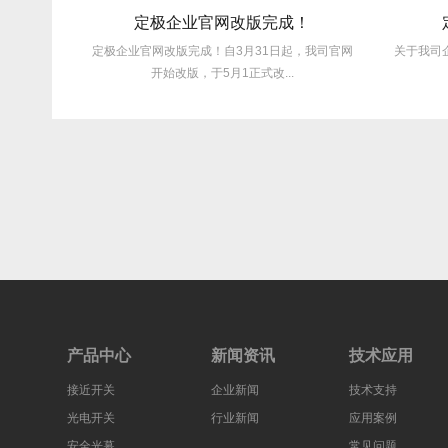
告
定极企业官网改版完成！
于2022
定极企业官网改版完成！自3月31日起，我司官网
关于我司
开始改版，于5月1正式改...
产品中心
新闻资讯
技术应用
接近开关
企业新闻
技术支持
光电开关
行业新闻
应用案例
安全光幕
常见问题