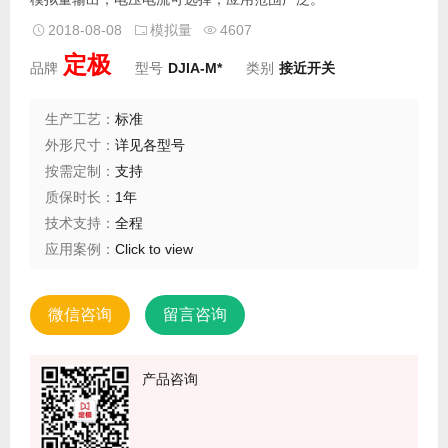
2018-08-08
模拟量
4607
定极
品牌
型号
DJIA-M*
类别
接近开关
生产工艺：
标准
外形尺寸：
详见各型号
按需定制：
支持
质保时长：
1年
技术支持：
全程
应用案例：
Click to view
微信咨询
留言咨询
产品咨询