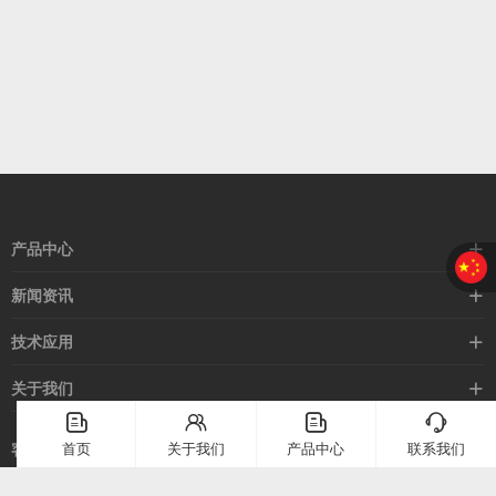
产品中心
接近开关
新闻资讯
光电开关
企业新闻
技术应用
安全光幕
行业新闻
技术支持
关于我们
路灯控制器
应用案例
󦤹
󦃩
󦤹
󦘉
企业简介
首页
关于我们
产品中心
联系我们
客服热线
常见问题
企业文化
400-886-2528