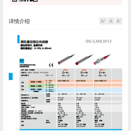
详情介绍
A⁺
A
A⁻