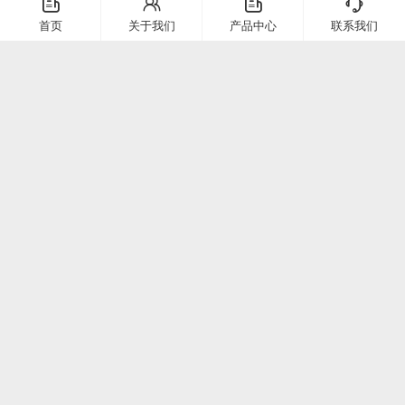
󦤹
󦃩
󦤹
󦘉
企业简介
首页
关于我们
产品中心
联系我们
客服热线
常见问题
企业文化
400-886-2528
联系我们
在线留言
电话：
400-886-2528
上海市崇明区堡镇堡镇南路58号（上海堡镇经济小区）
微信二维码
公众号二维码
©2025 上海定极科技有限公司 版权所有
沪ICP备19001571号-1