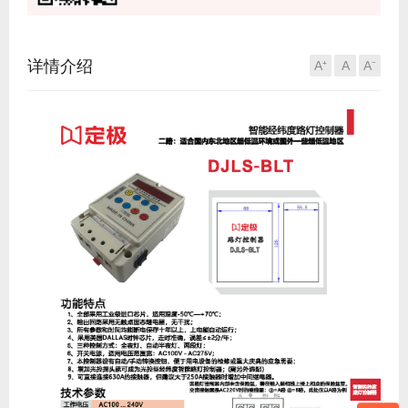
详情介绍
A⁺
A
A⁻