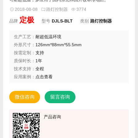
2018-08-08
路灯控制器
3774
定极
品牌
型号
DJLS-BLT
类别
路灯控制器
生产工艺：
耐超低温环境
外形尺寸：
126mm*88mm*55.5mm
按需定制：
支持
质保时长：
1年
技术支持：
全程
应用案例：
点击查看
微信咨询
留言咨询
产品咨询