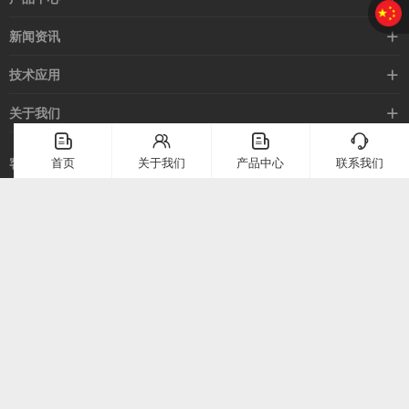
接近开关
新闻资讯
光电开关
企业新闻
技术应用
安全光幕
行业新闻
技术支持
关于我们
路灯控制器
应用案例
󦤹
󦃩
󦤹
󦘉
企业简介
首页
关于我们
产品中心
联系我们
客服热线
常见问题
企业文化
400-886-2528
联系我们
在线留言
电话：
400-886-2528
上海市崇明区堡镇堡镇南路58号（上海堡镇经济小区）