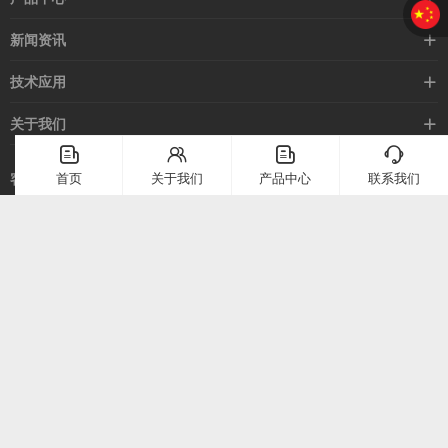
接近开关
新闻资讯
光电开关
企业新闻
技术应用
安全光幕
行业新闻
技术支持
关于我们
路灯控制器
应用案例
󦤹
󦃩
󦤹
󦘉
企业简介
首页
关于我们
产品中心
联系我们
客服热线
常见问题
企业文化
400-886-2528
联系我们
在线留言
电话：
400-886-2528
上海市崇明区堡镇堡镇南路58号（上海堡镇经济小区）