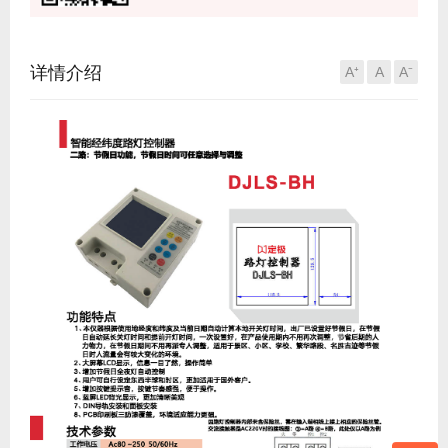
详情介绍
A⁺
A
A⁻