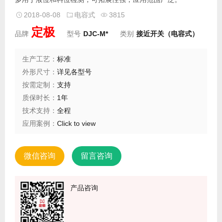
2018-08-08
电容式
3815
定极
品牌
型号
DJC-M*
类别
接近开关（电容式）
生产工艺：
标准
外形尺寸：
详见各型号
按需定制：
支持
质保时长：
1年
技术支持：
全程
应用案例：
Click to view
微信咨询
留言咨询
产品咨询