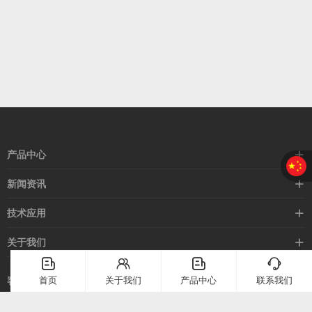
产品中心
接近开关
新闻资讯
光电开关
企业新闻
技术应用
安全光幕
行业新闻
技术支持
关于我们
路灯控制器
应用案例
󦤹
󦃩
󦤹
󦘉
企业简介
首页
关于我们
产品中心
联系我们
客服热线
常见问题
企业文化
400-886-2528
联系我们