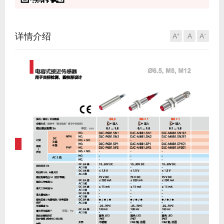
详情介绍
A⁺
A
A⁻