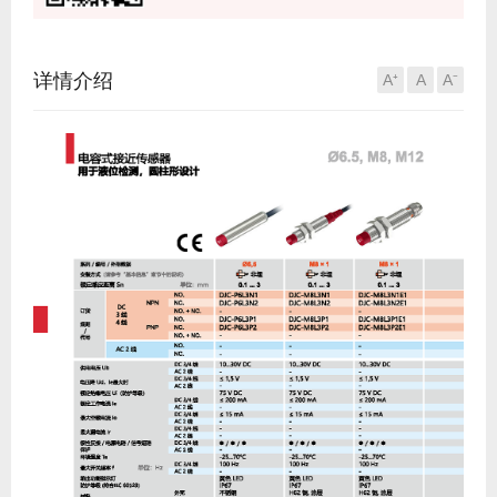
详情介绍
A⁺
A
A⁻