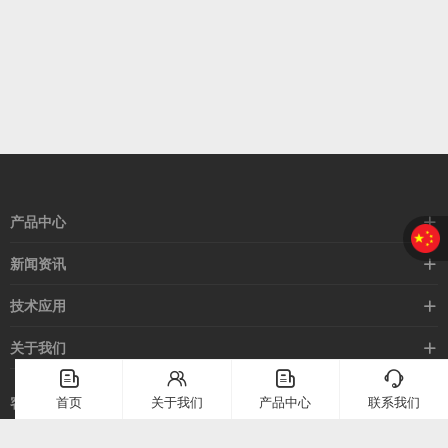
产品中心
接近开关
新闻资讯
光电开关
企业新闻
技术应用
安全光幕
行业新闻
技术支持
关于我们
路灯控制器
应用案例
󦤹
󦃩
󦤹
󦘉
企业简介
首页
关于我们
产品中心
联系我们
客服热线
常见问题
企业文化
400-886-2528
联系我们