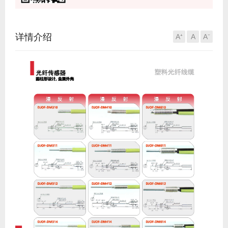
详情介绍
A⁺
A
A⁻