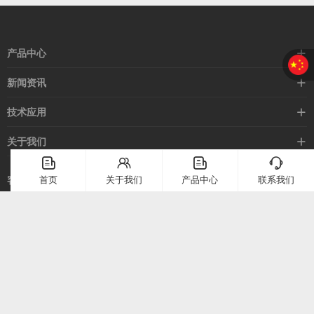
产品中心
接近开关
新闻资讯
光电开关
企业新闻
技术应用
安全光幕
行业新闻
技术支持
关于我们
路灯控制器
应用案例
󦤹
󦃩
󦤹
󦘉
企业简介
首页
关于我们
产品中心
联系我们
客服热线
常见问题
企业文化
400-886-2528
联系我们
在线留言
电话：
400-886-2528
上海市崇明区堡镇堡镇南路58号（上海堡镇经济小区）