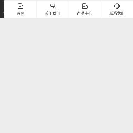
应用案例
󦤹
󦃩
󦤹
󦘉
企业简介
首页
关于我们
产品中心
联系我们
客服热线
常见问题
企业文化
400-886-2528
联系我们
在线留言
电话：
400-886-2528
上海市崇明区堡镇堡镇南路58号（上海堡镇经济小区）
微信二维码
公众号二维码
©2025 上海定极科技有限公司 版权所有
沪ICP备19001571号-1