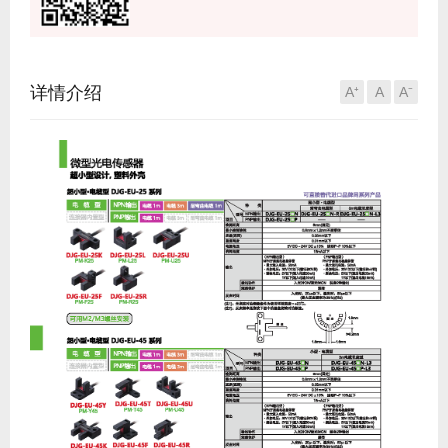
详情介绍
A⁺
A
A⁻