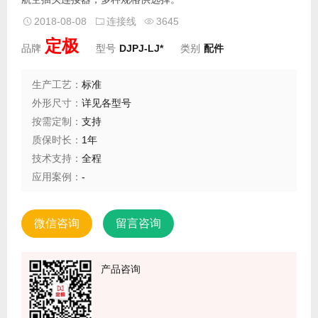
2018-08-08
连接线
3645
定极
品牌
型号
DJPJ-LJ*
类别
配件
生产工艺：
标准
外形尺寸：
详见各型号
按需定制：
支持
质保时长：
1年
技术支持：
全程
应用案例：
-
微信咨询
留言咨询
产品咨询