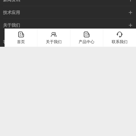
光电开关
企业新闻
技术应用
安全光幕
行业新闻
技术支持
关于我们
路灯控制器
应用案例
󦤹
󦃩
󦤹
󦘉
企业简介
首页
关于我们
产品中心
联系我们
客服热线
常见问题
企业文化
400-886-2528
联系我们
在线留言
电话：
400-886-2528
上海市崇明区堡镇堡镇南路58号（上海堡镇经济小区）
微信二维码
公众号二维码