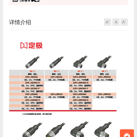
详情介绍
A⁺
A
A⁻