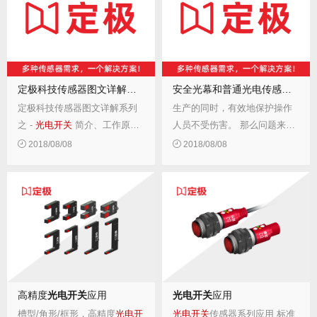
在发射器上转换为光信号射
当有反光面（被检测物体）接
出，接收器再根据接收...
近时，光电器件接...
定极科技传感器图文详解系列之 -
光电开关
简介、工作原理及选型指
安全光幕和普通光电传感器的区别
定极科技传感器图文详解系列
生产的同时，有效地保护操作
之 -
光电开关
简介、工作原理
人员不受伤害。 那么问题来了
及选型指南。 定极科技传感器
1、安全光幕就是一种由上到下
2018/08/08
2018/08/08
图文详解系列之 -
光电开关
简
安装一排排对射型
光电开关
的
介、工作原理及选型指南点此
传感装置，为什么不能直接用
查看原文，如果觉得文章不
普通的对射 在现代工业生产
错，请帮忙点赞。...
中，由于生产过程复杂化导致
人们在常规安...
高精度
光电开关
应用
光电开关
应用
槽型/角形/框形，高精度
光电开
光电开关
传感器系列应用 标准