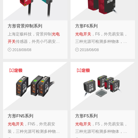
方形背景抑制系列
方形F6系列
上海定极科技，背景抑制
光电
光电开关
，F6，外壳易安装，
开关
传感器，外壳小巧易安
三种光源可检测多种物体，应
装，对白色和黑色的检测距离
用范围广泛。 ...
2018/08/08
2018/08/08
误差小，调校很方便，应用范
围广泛，是未来
光电开关
的主
流。 详情页制作中，图片和尺
寸以上述参数为准。...
方形FN5系列
方形F5系列
光电开关
，FN5，外壳易安
光电开关
，F5，外壳易安装，
装，三种光源可检测多种物
三种光源可检测多种物体，应