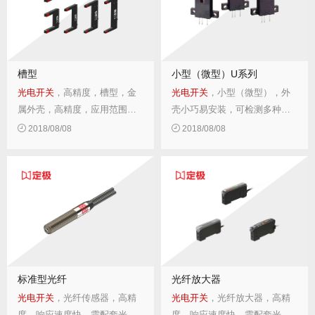
槽型
小型（微型）U系列
光电开关
，高精度，槽型，金
光电开关
，小型（微型），外
属外壳，高精度，应用范围广
壳小巧易安装，可检测多种物
泛。 ...
体，应用范围广泛。 ...
2018/08/08
2018/08/08
标准型光纤
光纤放大器
光电开关
，光纤传感器，高精
光电开关
，光纤放大器，高精
度，响应速度快，需配套光纤
度，响应速度快，需配套光纤