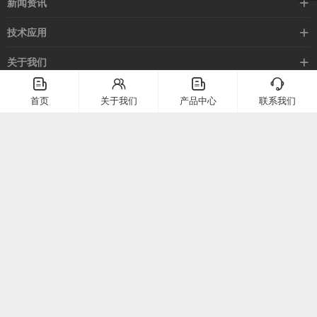
新闻资讯
光电开关
企业新闻
技术应用
安全光幕
行业新闻
技术支持
关于我们
路灯控制器
应用案例
󦤹
󦃩
󦤹
󦘉
企业简介
首页
关于我们
产品中心
联系我们
客服热线
常见问题
企业文化
400-886-2528
联系我们
在线留言
电话：
400-886-2528
上海市崇明区堡镇堡镇南路58号（上海堡镇经济小区）
微信二维码
公众号二维码