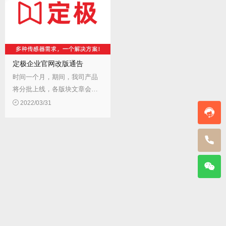
外...
户浏览体验；3、全网SEO优
化，使...
定极企业官网改版通告
时间一个月，期间，我司产品
将分批上线，各版块文章会陆
续发布，敬请期待不一样的官
2022/03/31
网。计划改版内容：1、
网站
改
变框架，使用更智能更易于管
理的主流框架；2、
网站
功能升
级，提升用户浏览体验；3、全
网SEO优化...