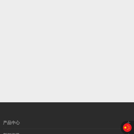
产品中心
接近开关