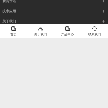
新闻资讯
光电开关
企业新闻
技术应用
安全光幕
行业新闻
技术支持
关于我们
路灯控制器
应用案例
󦤹
󦃩
󦤹
󦘉
企业简介
首页
关于我们
产品中心
联系我们
客服热线
常见问题
企业文化
400-886-2528
联系我们
在线留言
电话：
400-886-2528
上海市崇明区堡镇堡镇南路58号（上海堡镇经济小区）
微信二维码
公众号二维码