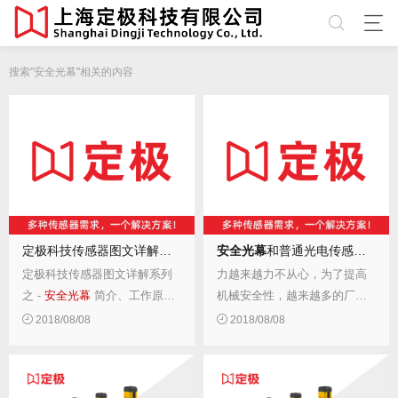
搜索"安全光幕"相关的内容
定极科技传感器图文详解系列之 -
安全光幕
安全光幕
简介、工作原理及选型指
和普通光电传感器的区别
定极科技传感器图文详解系列
力越来越力不从心，为了提高
之 -
安全光幕
简介、工作原理
机械安全性，越来越多的厂商
及选型指南。 定极科技传感器
开始考虑在自己的设备中增加
2018/08/08
2018/08/08
图文详解系列之 -
安全光幕
简
安全防护产品，特别是「
安全
介、工作原理及选型指南点此
光幕
」。在高速运转且较为危
查看原文，如果觉得文章不
险的机器上不停地送进送出加