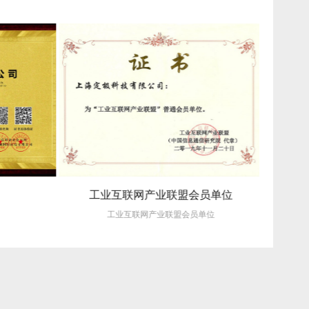
工业互联网产业联盟会员单位
工业互联网产业联盟会员单位