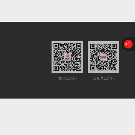
微信二维码
公众号二维码