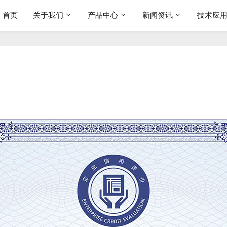
首页
关于我们
产品中心
新闻资讯
技术应